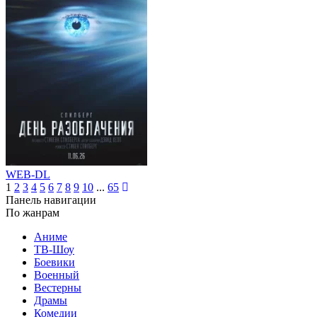
WEB-DL
1
2
3
4
5
6
7
8
9
10
...
65
Панель навигации
По жанрам
Аниме
ТВ-Шоу
Боевики
Военный
Вестерны
Драмы
Комедии