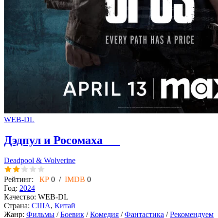
WEB-DL
Дэдпул и Росомаха
Deadpool & Wolverine
Рейтинг:
КР
0 /
IMDB
0
Год:
2024
Качество:
WEB-DL
Страна:
США
,
Китай
Жанр:
Фильмы
/
Боевик
/
Комедия
/
Фантастика
/
Рекомендуем