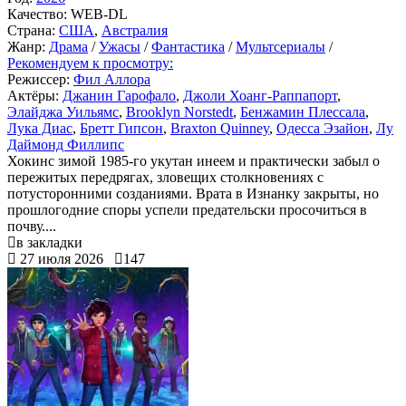
Качество:
WEB-DL
Страна:
США
,
Австралия
Жанр:
Драма
/
Ужасы
/
Фантастика
/
Мультсериалы
/
Рекомендуем к просмотру:
Режиссер:
Фил Аллора
Актёры:
Джанин Гарофало
,
Джоли Хоанг-Раппапорт
,
Элайджа Уильямс
,
Brooklyn Norstedt
,
Бенжамин Плессала
,
Лука Диас
,
Бретт Гипсон
,
Braxton Quinney
,
Одесса Эзайон
,
Лу
Даймонд Филлипс
Хокинс зимой 1985-го укутан инеем и практически забыл о
пережитых передрягах, зловещих столкновениях с
потусторонними созданиями. Врата в Изнанку закрыты, но
прошлогодние споры успели предательски просочиться в
почву....
в закладки
27 июля 2026
147