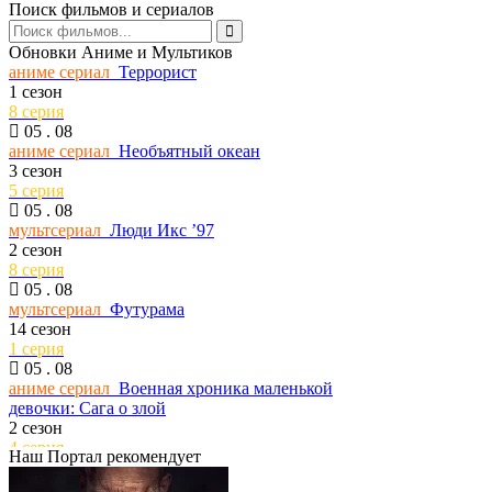
05 . 08
Поиск фильмов и сериалов
сериал
Темная сторона ринга
7 сезон
Обновки Аниме и Мультиков
6 серия
аниме сериал
Террорист
05 . 08
1 сезон
тв шоу
Универсальный боец
8 серия
34 сезон
05 . 08
9 серия
аниме сериал
Необъятный океан
05 . 08
3 сезон
сериал
Сто лет одиночества
5 серия
2 сезон
05 . 08
1 серия
мультсериал
Люди Икс ’97
05 . 08
2 сезон
сериал
Попытка — не пытка
8 серия
5 сезон
05 . 08
5 серия
мультсериал
Футурама
05 . 08
14 сезон
сериал
Лаки
1 серия
1 сезон
05 . 08
5 серия
аниме сериал
Военная хроника маленькой
05 . 08
девочки: Сага о злой
сериал
Тед Лассо
2 сезон
4 сезон
4 серия
1 серия
Наш Портал рекомендует
05 . 08
05 . 08
аниме сериал
Рыцарь-скелет вступает в