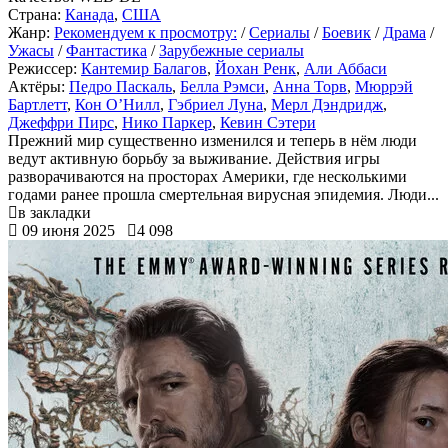
Страна:
Канада
,
США
Жанр:
Рекомендуем к просмотру:
/
Сериалы
/
Боевик
/
Драма
/
Ужасы
/
Фантастика
/
Зарубежные сериалы
Режиссер:
Кантемир Балагов
,
Йохан Ренк
,
Али Аббаси
Актёры:
Педро Паскаль
,
Белла Рэмси
,
Анна Торв
,
Мюррэй
Бартлетт
,
Кон О’Нилл
,
Гэбриел Луна
,
Мерл Дэндридж
,
Джеффри Пирс
,
Нико Паркер
,
Кевин Сэтери
Прежний мир существенно изменился и теперь в нём люди
ведут активную борьбу за выживание. Действия игры
разворачиваются на просторах Америки, где несколькими
годами ранее прошла смертельная вирусная эпидемия. Люди...
в закладки
09 июня 2025
4 098