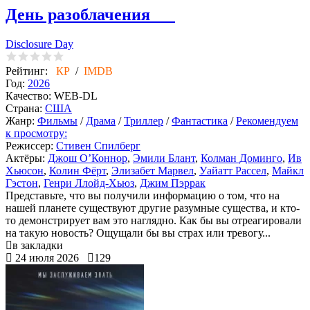
День разоблачения
Disclosure Day
Рейтинг:
КР
/
IMDB
Год:
2026
Качество:
WEB-DL
Страна:
США
Жанр:
Фильмы
/
Драма
/
Триллер
/
Фантастика
/
Рекомендуем
к просмотру:
Режиссер:
Стивен Спилберг
Актёры:
Джош О’Коннор
,
Эмили Блант
,
Колман Доминго
,
Ив
Хьюсон
,
Колин Фёрт
,
Элизабет Марвел
,
Уайатт Рассел
,
Майкл
Гэстон
,
Генри Ллойд-Хьюз
,
Джим Пэррак
Представьте, что вы получили информацию о том, что на
нашей планете существуют другие разумные существа, и кто-
то демонстрирует вам это наглядно. Как бы вы отреагировали
на такую новость? Ощущали бы вы страх или тревогу...
в закладки
24 июля 2026
129