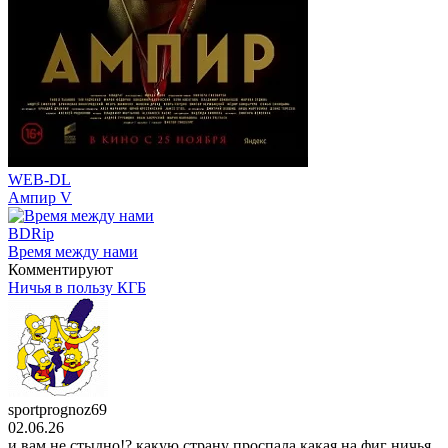
WEB-DL
Ампир V
BDRip
Время между нами
Комментируют
Ничья в пользу КГБ
sportprognoz69
02.06.26
и вам не стыдно!? какую страну проспала,какая на фиг ничья