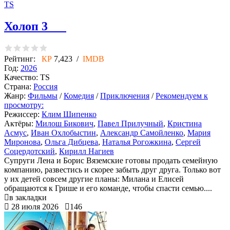
TS
Холоп 3
Рейтинг:
КР
7,423 /
IMDB
Год:
2026
Качество:
TS
Страна:
Россия
Жанр:
Фильмы
/
Комедия
/
Приключения
/
Рекомендуем к
просмотру:
Режиссер:
Клим Шипенко
Актёры:
Милош Бикович
,
Павел Прилучный
,
Кристина
Асмус
,
Иван Охлобыстин
,
Александр Самойленко
,
Мария
Миронова
,
Ольга Дибцева
,
Наталья Рогожкина
,
Сергей
Соцердотский
,
Кирилл Нагиев
Супруги Лена и Борис Вяземские готовы продать семейную
компанию, развестись и скорее забыть друг друга. Только вот
у их детей совсем другие планы: Милана и Елисей
обращаются к Грише и его команде, чтобы спасти семью....
в закладки
28 июля 2026
146