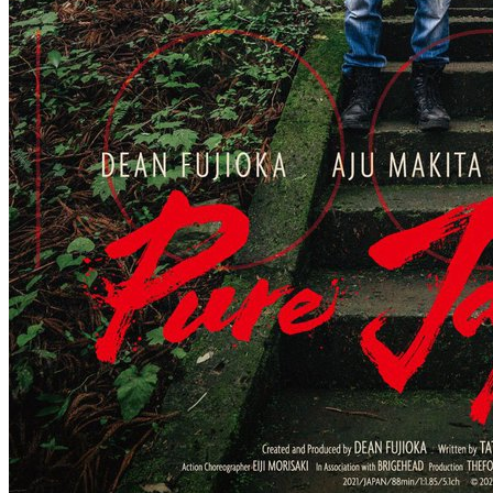
4 сезон
8 серия
20 серия
04 . 08
24 . 07
сериал
Мэр Кингстауна
аниме сериал
Вечная воля
4 сезон
4 сезон
10 серия
3 серия
04 . 08
24 . 07
сериал
Паук-Нуар
аниме сериал
Изгнанный
1 сезон
реинкарнированный тяжёлый рыцарь не
8 серия
1 сезон
03 . 08
3 серия
23 . 07
аниме сериал
Прошло десять лет с момента,
как я сказал
1 сезон
3 серия
23 . 07
аниме сериал
Призрак в доспехах
1 сезон
3 серия
22 . 07
аниме сериал
Опасность в моём сердце
2 сезон
13 серия
21 . 07