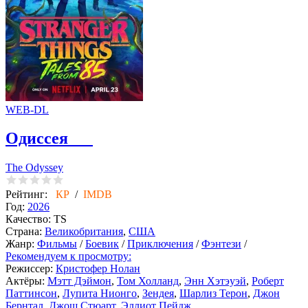
WEB-DL
Одиссея
The Odyssey
Рейтинг:
КР
/
IMDB
Год:
2026
Качество:
TS
Страна:
Великобритания
,
США
Жанр:
Фильмы
/
Боевик
/
Приключения
/
Фэнтези
/
Рекомендуем к просмотру:
Режиссер:
Кристофер Нолан
Актёры:
Мэтт Дэймон
,
Том Холланд
,
Энн Хэтэуэй
,
Роберт
Паттинсон
,
Лупита Нионго
,
Зендея
,
Шарлиз Терон
,
Джон
Бернтал
,
Джош Стюарт
,
Эллиот Пейдж