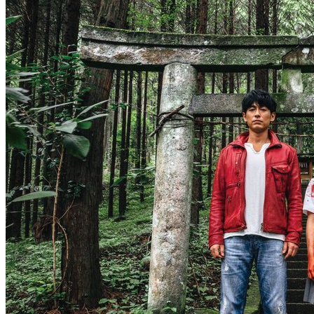
мультсериал
Очень странные дела: Истории
1 сезон
из 85-го
2 серия
1 сезон
04 . 08
10 серия
сериал
Квартирная работа
27 . 07
1 сезон
мультсериал
Расхитительница гробниц:
8 серия
Легенда о Ларе Крофт
04 . 08
2 сезон
сериал
Супруг
8 серия
1 сезон
27 . 07
9 серия
аниме сериал
Если будешь не занят,
04 . 08
спасёшь меня от
сериал
Пугающий роман
1 сезон
1 сезон
12 серия
6 серия
26 . 07
04 . 08
аниме сериал
Шатёр чародея
сериал
Кровавый круиз
1 сезон
1 сезон
5 серия
6 серия
26 . 07
04 . 08
аниме сериал
Красавица-воин Сейлор Мун
сериал
Приключения Чжань Чжао
3 сезон
1 сезон
13 серия
37 серия
26 . 07
04 . 08
мультсериал
LEGO Ниндзяго: Восстание
сериал
Расследование сестры Бонифации
дракона
4 сезон