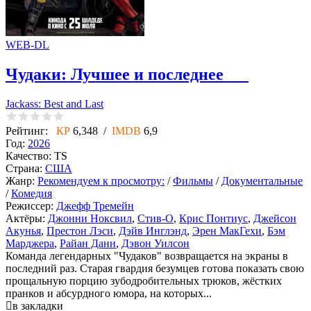
WEB-DL
Чудаки: Лучшее и последнее
Jackass: Best and Last
Рейтинг:
КР
6,348 /
IMDB
6,9
Год:
2026
Качество:
TS
Страна:
США
Жанр:
Рекомендуем к просмотру:
/
Фильмы
/
Документальные
/
Комедия
Режиссер:
Джефф Тремейн
Актёры:
Джонни Ноксвил
,
Стив-О
,
Крис Понтиус
,
Джейсон
Акунья
,
Престон Лэси
,
Дэйв Инглэнд
,
Эрен МакГехи
,
Бэм
Марджера
,
Райан Данн
,
Дэвон Уилсон
Команда легендарных "Чудаков" возвращается на экраны в
последний раз. Старая гвардия безумцев готова показать свою
прощальную порцию зубодробительных трюков, жёстких
пранков и абсурдного юмора, на которых...
в закладки