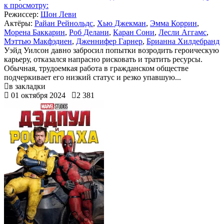
к просмотру:
Режиссер:
Шон Леви
Актёры:
Райан Рейнольдс
,
Хью Джекман
,
Эмма Коррин
,
Морена Баккарин
,
Роб Делани
,
Каран Сони
,
Лесли Аггамс
,
Мэттью Макфэдиен
,
Дженнифер Гарнер
,
Брианна Хилдебранд
Уэйд Уилсон давно забросил попытки возродить героическую
карьеру, отказался напрасно рисковать и тратить ресурсы.
Обычная, трудоемкая работа в гражданском обществе
подчеркивает его низкий статус и резко упавшую...
в закладки
01 октября 2024
2 381