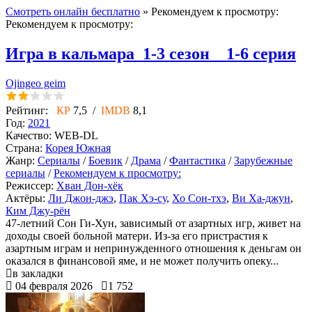
Смотреть онлайн бесплатно
» Рекомендуем к просмотру:
Рекомендуем к просмотру:
Игра в кальмара
1-3 сезон 1-6 серия
Ojingeo geim
Рейтинг:
КР
7,5 /
IMDB
8,1
Год:
2021
Качество:
WEB-DL
Страна:
Корея Южная
Жанр:
Сериалы
/
Боевик
/
Драма
/
Фантастика
/
Зарубежные
сериалы
/
Рекомендуем к просмотру:
Режиссер:
Хван Дон-хёк
Актёры:
Ли Джон-джэ
,
Пак Хэ-су
,
Хо Сон-тхэ
,
Ви Ха-джун
,
Ким Джу-рён
47-летний Сон Ги-Хун, зависимый от азартных игр, живет на
доходы своей больной матери. Из-за его пристрастия к
азартным играм и непринужденного отношения к деньгам он
оказался в финансовой яме, и не может получить опеку...
в закладки
04 февраля 2026
1 752