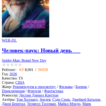
WEB-DL
Человек-паук: Новый день
Spider-Man: Brand New Day
Рейтинг:
КР
8,091 /
IMDB
Год:
2026
Качество:
TS
Страна:
США
Жанр:
Рекомендуем к просмотру:
/
Фильмы
/
Боевик
/
Приключения
/
Фэнтези
/
Фантастика
Режиссер:
Дестин Дэниел Креттон
Актёры:
Том Холланд
,
Зендея
,
Сэди Синк
,
Джейкоб Баталон
,
Джон Бернтал
,
Трэмелл Тиллман
,
Майкл Мэндо
,
Марк