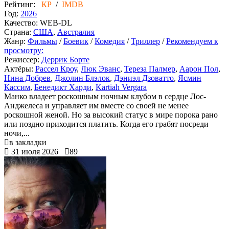
Рейтинг:
КР
/
IMDB
Год:
2026
Качество:
WEB-DL
Страна:
США
,
Австралия
Жанр:
Фильмы
/
Боевик
/
Комедия
/
Триллер
/
Рекомендуем к
просмотру:
Режиссер:
Деррик Борте
Актёры:
Рассел Кроу
,
Люк Эванс
,
Тереза Палмер
,
Аарон Пол
,
Нина Добрев
,
Джолин Блэлок
,
Дэниэл Дзоватто
,
Ясмин
Кассим
,
Бенедикт Харди
,
Kartiah Vergara
Манко владеет роскошным ночным клубом в сердце Лос-
Анджелеса и управляет им вместе со своей не менее
роскошной женой. Но за высокий статус в мире порока рано
или поздно приходится платить. Когда его грабят посреди
ночи,...
в закладки
31 июля 2026
89