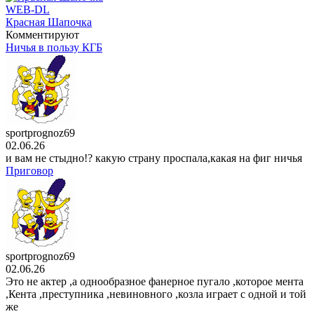
15 сезон
WEB-DL
10 серия
Красная Шапочка
20 . 07
Комментируют
аниме сериал
Семья шпиона
Ничья в пользу КГБ
3 сезон
13 серия
20 . 07
аниме сериал
О моём перерождении в слизь
4 сезон
15 серия
19 . 07
sportprognoz69
мультсериал
Симпсоны
02.06.26
37 сезон
и вам не стыдно!? какую страну проспала,какая на фиг ничья
17 серия
Приговор
19 . 07
sportprognoz69
02.06.26
Это не актер ,а однообразное фанерное пугало ,которое мента
,Кента ,преступника ,невиновного ,козла играет с одной и той
же