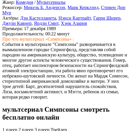
Жанр:
Комедия
/
Мультсериалы
Режиссер:
Микель Б. Андерсон
,
Марк Керклэнд
,
Стивен Дин
Мур
Актёры:
Дэн Кастелланета
,
Нэнси Картрайт
,
Гарри Ширер
,
Джули Кавнер
,
Ярдли Смит
,
Хэнк Азария
Премьера:
17 декабря 1989
Продолжительность:
00:22 минут
Про что мультсериал «Симпсоны» :
События в мультсериале "Симпсоны" разворачивается в
вымышленном городке Спрингфилд, представляя собой
пародию на американскую культуру, общество, телевидение и
многие другие аспекты человеческого существования. Гомер,
отец, работает инспектором безопасности на Спрингфилдской
атомной электростанции, эта работа явно противоречит его
небрежно-шутовской личности. Он женат на Мардж Симпсон,
стереотипной американской домохозяйке и матери. У них
трое детей: Барт, десятилетний нарушитель спокойствия,
Лиза, восьмилетний активист, и Мэгги, ребенок из семьи,
которая редко говорит.
мультсериал Симпсоны смотреть
бесплатно онлайн
1 плеер
2 плеер
3 плеер
Трейлер