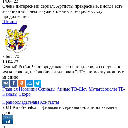
14.04.23
Очень интересный сериал, Артисты прекрасные, иногда есть
ассоциации с чем-то уже виденным, но редко. Жду
продолжения
Шпион
kibula 70
10.04.23
Бедный Рыбин! Он, вроде как агент пиндосов, и его должно ,
мягко говоря, не "любить и жаловать". Но, по моему личному
мнению,
Главная
Новинки
Сериалы
Аниме
ТВ-Шоу
Мультсериалы
ТВ-
Каналы
Скоро
Правообладателям
Контакты
2021 KinoSerials.ru - фильмы и сериалы онлайн на каждый
день