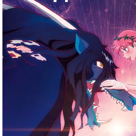
Легенда о Ларе Крофт
04 . 08
2 сезон
сериал
Супруг
8 серия
1 сезон
27 . 07
9 серия
аниме сериал
Если будешь не занят,
04 . 08
спасёшь меня от
сериал
Пугающий роман
1 сезон
1 сезон
12 серия
6 серия
26 . 07
04 . 08
аниме сериал
Шатёр чародея
сериал
Кровавый круиз
1 сезон
1 сезон
5 серия
6 серия
26 . 07
04 . 08
аниме сериал
Красавица-воин Сейлор Мун
сериал
Приключения Чжань Чжао
3 сезон
1 сезон
13 серия
37 серия
26 . 07
04 . 08
мультсериал
LEGO Ниндзяго: Восстание
сериал
Расследование сестры Бонифации
дракона
4 сезон
4 сезон
8 серия
20 серия
04 . 08
24 . 07
сериал
Мэр Кингстауна
аниме сериал
Вечная воля
4 сезон
4 сезон
10 серия
3 серия
04 . 08