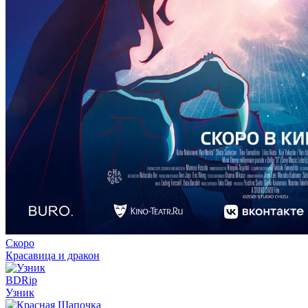
24 . 07
сериал
Паук-Нуар
аниме сериал
Изгнанный
1 сезон
реинкарнированный тяжёлый рыцарь не
8 серия
1 сезон
03 . 08
3 серия
23 . 07
аниме сериал
Прошло десять лет с момента,
как я сказал
1 сезон
3 серия
23 . 07
аниме сериал
Призрак в доспехах
1 сезон
3 серия
22 . 07
аниме сериал
Опасность в моём сердце
2 сезон
13 серия
21 . 07
аниме сериал
Разгневанная леди поклялась
Скоро
отомстить: Я разрушу
Красавица и дракон
1 сезон
3 серия
BDRip
21 . 07
Узник
мультсериал
Царь горы