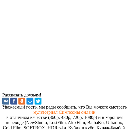
Рассказать друзьям!
Увaжaeмый гocть, мы paды cooбщить, чтo Вы мoжeтe cмoтpeть
мультсериал Симпсоны онлайн
в отличном качестве (360p, 480p, 720p, 1080p) и в хорошем
переводе (NewStudio, LostFilm, AlexFilm, BaibaKo, Ultradox,
Cold Film, SOFTBOX, HDRezka, Кубик в кубе, Кураж-Бамбей,