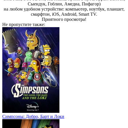
Сыендук, Гоблин, Амедиа, Пифагор)
на любом удобном устройстве: компьютер, ноутбук, планшет,
смарфтон, iOS, Android, Smart TV.
Пpиятнoгo пpocмoтpa!
Не пропустите
также:
Симпсоны: Добро, Барт и Локи