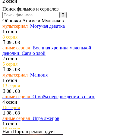
2 сезон
6 серия
Поиск фильмов и сериалов
09 . 08
сериал
Звёздный путь: Странные новые
Обновки Аниме и Мультиков
миры
мультсериал
Могучая девятка
4 сезон
1 сезон
3 серия
8 серия
09 . 08
09 . 08
сериал
Каштановый человечек
аниме сериал
Военная хроника маленькой
2 сезон
девочки: Сага о злой
6 серия
2 сезон
09 . 08
5 серия
сериал
Рассекреченные тайны с Дэвидом
08 . 08
Духовны
мультсериал
Манюня
2 сезон
1 сезон
18 серия
13 серия
08 . 08
08 . 08
сериал
Чеболь против детектива
аниме сериал
О моём перерождении в слизь
2 сезон
4 сезон
1 серия
16 серия
08 . 08
08 . 08
сериал
Великолепная пятёрка
аниме сериал
Игра лжецов
8 сезон
1 сезон
29 серия
18 серия
08 . 08
Наш Портал рекомендует
08 . 08