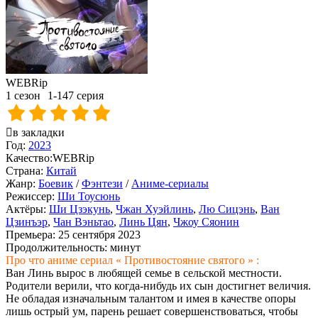
WEBRip
1 сезон
1-147 серия
в закладки
Год:
2023
Качество:
WEBRip
Страна:
Китай
Жанр:
Боевик
/
Фэнтези
/
Аниме-сериалы
Режиссер:
Ши Тоусюнь
Актёры:
Ши Цзэкунь
,
Чжан Хуэйлинь
,
Лю Сицэнь
,
Ван
Цзинъэр
,
Чан Вэньтао
,
Линь Цян
,
Чжоу Сяонин
Премьера:
25 сентября 2023
Продолжительность:
минут
Про что аниме сериал « Противостояние святого » :
Ван Линь вырос в любящей семье в сельской местности.
Родители верили, что когда-нибудь их сын достигнет величия.
Не обладая изначальным талантом и имея в качестве опоры
лишь острый ум, парень решает совершенствоваться, чтобы