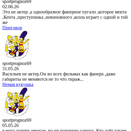
sportprognoz69
аниме сериал
Изгнанный
02.06.26
реинкарнированный тяжёлый рыцарь не
Это не актер ,а однообразное фанерное пугало ,которое мента
1 сезон
,Кента ,преступника ,невиновного ,козла играет с одной и той
3 серия
же
23 . 07
Приговор
аниме сериал
Призрак в доспехах
1 сезон
3 серия
22 . 07
аниме сериал
Опасность в моём сердце
2 сезон
13 серия
sportprognoz69
21 . 07
31.05.26
аниме сериал
Разгневанная леди поклялась
Васильев не актер.Он во всех фильмах как фанера ,даже
отомстить: Я разрушу
габариты не меняются не то что тираж...
1 сезон
Немая кукушка
3 серия
21 . 07
мультсериал
Царь горы
15 сезон
10 серия
20 . 07
sportprognoz69
05.05.26
я могу понять многое ,но не понимаю одного .Кто даёт таким