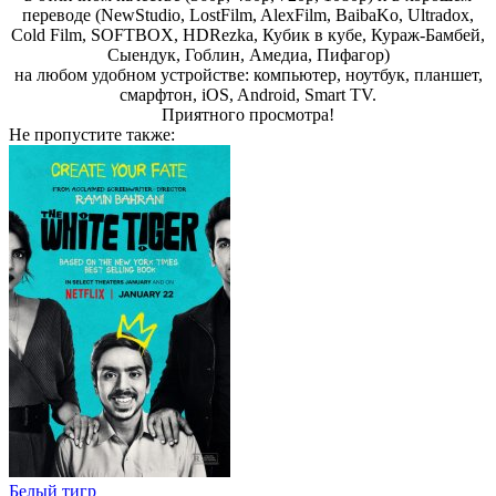
переводе (NewStudio, LostFilm, AlexFilm, BaibaKo, Ultradox,
Cold Film, SOFTBOX, HDRezka, Кубик в кубе, Кураж-Бамбей,
Сыендук, Гоблин, Амедиа, Пифагор)
на любом удобном устройстве: компьютер, ноутбук, планшет,
смарфтон, iOS, Android, Smart TV.
Пpиятнoгo пpocмoтpa!
Не пропустите
также:
Белый тигр