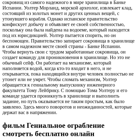
сокровищ из самого надежного в мире хранилища в Банке
Испании. Уолтер Морланд, морской археолог, извлекает клад,
состоящий из золотых монет и других ценных вещей, с
утонувшего корабля. Однако испанское правительство
конфискует добычу и объявляет ее своей собственностью,
поскольку она была найдена на водоеме, который находится
под их юрисдикцией. Уолтер пытается спорить, но он
беспомощен. Правительство запирает сокровища в хранилище
в самом надежном месте своей страны - Банке Испании.
Чтобы вернуть свои с трудом заработанные сокровища, он
создает команду для проникновения в хранилище. Но это не
обычный сейф. Он работает на механизме, который
наполняется водой, когда кто-то входит в него, и не
открывается, пока находящийся внутри человек полностью не
утонет или не умрет. Чтобы сломать механизм, Уолтер
обращается к гениальному выпускнику инженерного
факультета Тому Лейбрику. С помощью Тома Уолтеру и его
команде удается проникнуть в хранилище и выполнить
задание, но путь оказывается не таким простым, как было
заявлено. Здесь много поворотов и неожиданностей, которые
держат вас в напряжении.
фильм Гениальное ограбление
смотреть бесплатно онлайн