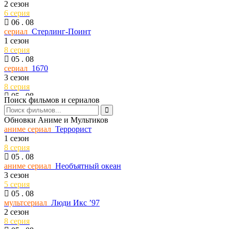
2 сезон
6 серия
06 . 08
сериал
Стерлинг-Поинт
1 сезон
8 серия
05 . 08
сериал
1670
3 сезон
8 серия
05 . 08
Поиск фильмов и сериалов
сериал
Темная сторона ринга
7 сезон
Обновки Аниме и Мультиков
6 серия
аниме сериал
Террорист
05 . 08
1 сезон
тв шоу
Универсальный боец
8 серия
34 сезон
05 . 08
9 серия
аниме сериал
Необъятный океан
05 . 08
3 сезон
сериал
Сто лет одиночества
5 серия
2 сезон
05 . 08
1 серия
мультсериал
Люди Икс ’97
05 . 08
2 сезон
сериал
Попытка — не пытка
8 серия
5 сезон