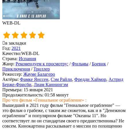
WEB-DL
в закладки
Год:
2021
Качество:
WEB-DL
Страна:
Испания
Жанр:
Рекомендуем к просмотру:
/
Фильмы
/
Боевик
/
Приключения
/
Триллер
Режиссер:
Жауме Балагеро
Актёры:
Фамке Янссен
,
Сэм Райли
,
Фредди Хаймор
,
Астрид
Берже-Фрисби
,
Лиам Каннингэм
Премьера:
15 января 2021
Продолжительность:
01:58 минут
Про что фильм «Гениальное ограбление» :
Вышедший в 2021 году фильм "Гениальное ограбление" —
это фильм о грабеже, с таким же сюжетом, как и в "Денежном
ограблении" и популярном фильме "Океаны 11". Но
соответствует ли он стандартам своего предшественника? Не
совсем. Кинокартина рассказывает о миссии по похищению