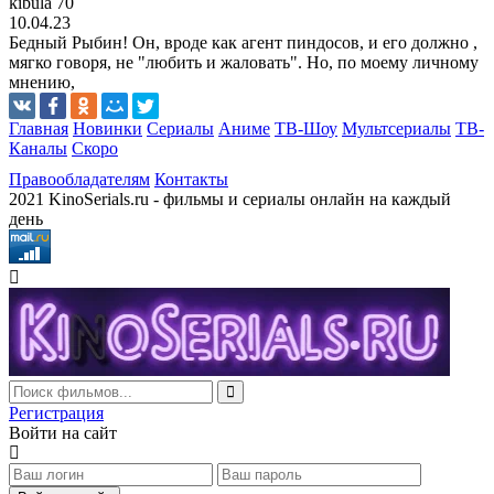
kibula 70
10.04.23
Бедный Рыбин! Он, вроде как агент пиндосов, и его должно ,
мягко говоря, не "любить и жаловать". Но, по моему личному
мнению,
Главная
Новинки
Сериалы
Аниме
ТВ-Шоу
Мультсериалы
ТВ-
Каналы
Скоро
Правообладателям
Контакты
2021 KinoSerials.ru - фильмы и сериалы онлайн на каждый
день
Регистрация
Войти на сайт