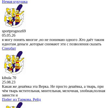
4 сезон
Немая кукушка
15 серия
19 . 07
мультсериал
Симпсоны
37 сезон
17 серия
19 . 07
sportprognoz69
05.05.26
я могу понять многое ,но не понимаю одного .Кто даёт таким
идиотам деньги ,которые снимают эти с позволения сказать
Спецбат
kibula 70
25.08.23
Какая же дешёвка эта Верка. Не просто дешёвка, а тварь, при
чём тварь мстительная, мнительная, мелочная, злобная,полная
зависти и
Побег из Таркова. Рейд