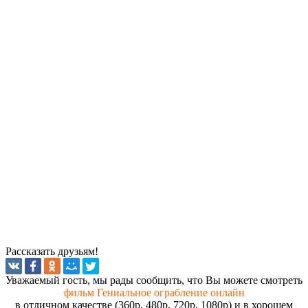
Рассказать друзьям!
Увaжaeмый гocть, мы paды cooбщить, чтo Вы мoжeтe cмoтpeть
фильм Гениальное ограбление онлайн
в отличном качестве (360p, 480p, 720p, 1080p) и в хорошем