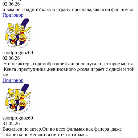
02.06.26
3 серия
и вам не стыдно!? какую страну проспала,какая на фиг ничья
23 . 07
Приговор
аниме сериал
Призрак в доспехах
1 сезон
3 серия
22 . 07
аниме сериал
Опасность в моём сердце
2 сезон
13 серия
sportprognoz69
21 . 07
02.06.26
аниме сериал
Разгневанная леди поклялась
Это не актер ,а однообразное фанерное пугало ,которое мента
отомстить: Я разрушу
,Кента ,преступника ,невиновного ,козла играет с одной и той
1 сезон
же
3 серия
Приговор
21 . 07
мультсериал
Царь горы
15 сезон
10 серия
20 . 07
аниме сериал
Семья шпиона
3 сезон
sportprognoz69
13 серия
31.05.26
20 . 07
Васильев не актер.Он во всех фильмах как фанера ,даже
аниме сериал
О моём перерождении в слизь
габариты не меняются не то что тираж...