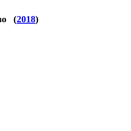
во (
2018
)