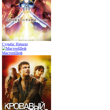
Судьба: Начало
МастерШеф