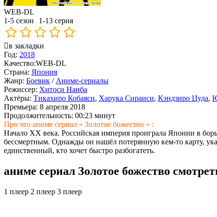
WEB-DL
1-5 сезон
1-13 серия
в закладки
Год:
2018
Качество:
WEB-DL
Страна:
Япония
Жанр:
Боевик
/
Аниме-сериалы
Режиссер:
Хитоси Нанба
Актёры:
Тикахиро Кобаяси
,
Харука Сираиси
,
Кэндзиро Цуда
,
Ю
Премьера:
8 апреля 2018
Продолжительность:
00:23 минут
Про что аниме сериал « Золотое божество » :
Начало XX века. Российская империя проиграла Японии в бор
бессмертным. Однажды он нашёл потерянную кем-то карту, ука
единственный, кто хочет быстро разбогатеть.
аниме сериал Золотое божество смотрет
1 плеер
2 плеер
3 плеер