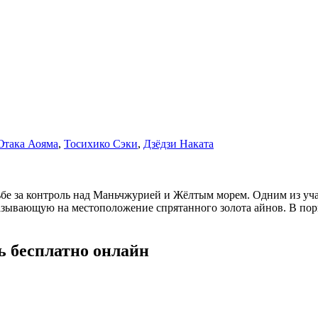
така Аояма
,
Тосихико Сэки
,
Дзёдзи Наката
ьбе за контроль над Маньчжурией и Жёлтым морем. Одним из уча
зывающую на местоположение спрятанного золота айнов. B порыв
ь бесплатно онлайн