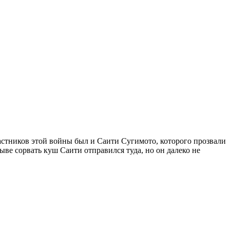
стников этой войны был и Саити Сугимото, которого прозвали
е сорвать куш Саити отправился туда, но он далеко не