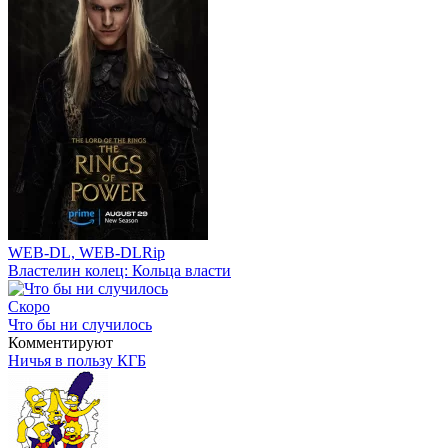
WEB-DL, WEB-DLRip
Властелин колец: Кольца власти
Скоро
Что бы ни случилось
Комментируют
Ничья в пользу КГБ