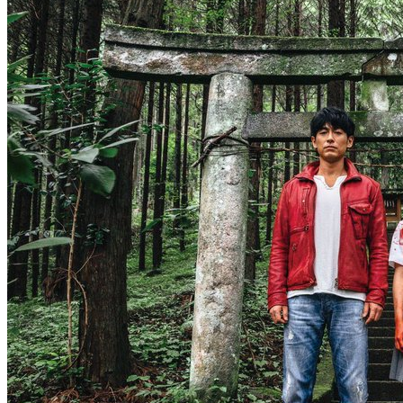
сериал
Спецназ: Львица
27 . 07
3 сезон
мультсериал
Расхитительница гробниц:
1 серия
Легенда о Ларе Крофт
04 . 08
2 сезон
сериал
Всеамериканский
8 серия
8 сезон
27 . 07
5 серия
аниме сериал
Если будешь не занят,
04 . 08
спасёшь меня от
сериал
Великолепная пятёрка
1 сезон
8 сезон
12 серия
27 серия
26 . 07
04 . 08
аниме сериал
Шатёр чародея
сериал
Колин из бухгалтерии
1 сезон
3 сезон
5 серия
3 серия
26 . 07
04 . 08
аниме сериал
Красавица-воин Сейлор Мун
сериал
Дело даже не в измене
3 сезон
1 сезон
13 серия
2 серия
26 . 07
04 . 08
мультсериал
LEGO Ниндзяго: Восстание
сериал
Квартирная работа
дракона
1 сезон
4 сезон
8 серия
20 серия
04 . 08
24 . 07
сериал
Супруг
аниме сериал
Вечная воля