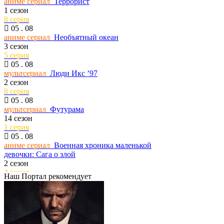
аниме сериал
Террорист
26 серия
1 сезон
06 . 08
8 серия
сериал
Любимая сотрудница
05 . 08
1 сезон
аниме сериал
Необъятный океан
2 серия
3 сезон
06 . 08
5 серия
сериал
Мечтаю о тебе
05 . 08
1 сезон
мультсериал
Люди Икс ’97
8 серия
2 сезон
06 . 08
8 серия
сериал
Библиотекари: Следующая глава
05 . 08
2 сезон
мультсериал
Футурама
2 серия
14 сезон
06 . 08
1 серия
сериал
Стерлинг-Поинт
05 . 08
1 сезон
аниме сериал
Военная хроника маленькой
8 серия
девочки: Сага о злой
06 . 08
2 сезон
сериал
Тед Лассо
4 серия
4 сезон
Наш Портал рекомендует
05 . 08
1 серия
аниме сериал
Рыцарь-скелет вступает в
06 . 08
параллельный мир
сериал
1670
2 сезон
3 сезон
5 серия
8 серия