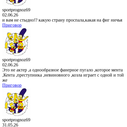
sportprognoz69
02.06.26
и вам не стыдно!? какую страну проспала,какая на фиг ничья
Приговор
sportprognoz69
02.06.26
Это не актер ,а однообразное фанерное пугало ,которое мента
,Кента ,преступника ,невиновного ,козла играет с одной и той
же
Приговор
sportprognoz69
31.05.26