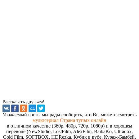
Рассказать друзьям!
Увaжaeмый гocть, мы paды cooбщить, чтo Вы мoжeтe cмoтpeть
мультсериал Страна тупых онлайн
в отличном качестве (360p, 480p, 720p, 1080p) и в хорошем
переводе (NewStudio, LostFilm, AlexFilm, BaibaKo, Ultradox,
Cold Film, SOFTBOX, HDRezka, Кубик в кубе, Кураж-Бамбей,