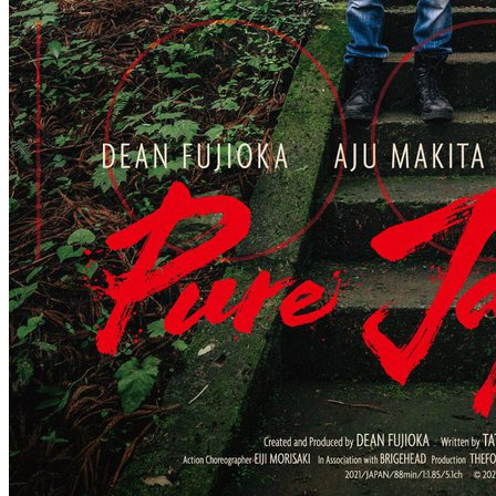
1 сезон
4 сезон
9 серия
3 серия
04 . 08
24 . 07
сериал
Пугающий роман
аниме сериал
Изгнанный
1 сезон
реинкарнированный тяжёлый рыцарь не
6 серия
1 сезон
04 . 08
3 серия
23 . 07
аниме сериал
Прошло десять лет с момента,
как я сказал
1 сезон
3 серия
23 . 07
аниме сериал
Призрак в доспехах
1 сезон
3 серия
22 . 07
аниме сериал
Опасность в моём сердце
2 сезон
13 серия
21 . 07
аниме сериал
Разгневанная леди поклялась
отомстить: Я разрушу
1 сезон