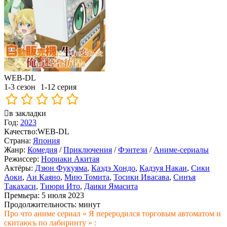
WEB-DL
1-3 сезон
1-12 серия
в закладки
Год:
2023
Качество:
WEB-DL
Страна:
Япония
Жанр:
Комедия
/
Приключения
/
Фэнтези
/
Аниме-сериалы
Режиссер:
Нориаки Акитая
Актёры:
Дзюн Фукуяма
,
Каэдэ Хондо
,
Кадзуя Накаи
,
Сики
Аоки
,
Аи Каяно
,
Мию Томита
,
Тосики Ивасава
,
Синъя
Такахаси
,
Тиюри Ито
,
Даики Ямасита
Премьера:
5 июля 2023
Продолжительность:
минут
Про что аниме сериал « Я переродился торговым автоматом и
скитаюсь по лабиринту » :