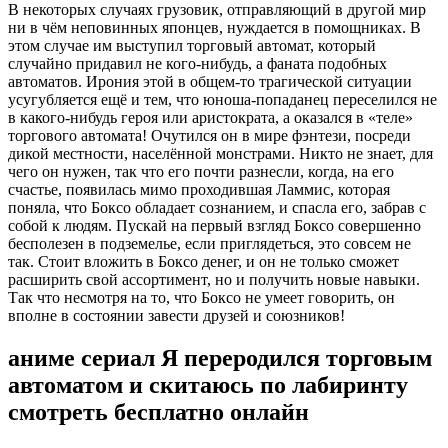
В некоторых случаях грузовик, отправляющий в другой мир
ни в чём неповинных японцев, нуждается в помощниках. В
этом случае им выступил торговый автомат, который
случайно придавил не кого-нибудь, а фаната подобных
автоматов. Ирония этой в общем-то трагической ситуации
усугубляется ещё и тем, что юноша-попаданец переселился не
в какого-нибудь героя или аристократа, а оказался в «теле»
торгового автомата! Очутился он в мире фэнтези, посреди
дикой местности, населённой монстрами. Никто не знает, для
чего он нужен, так что его почти разнесли, когда, на его
счастье, появилась мимо проходившая Ламмис, которая
поняла, что Боксо обладает сознанием, и спасла его, забрав с
собой к людям. Пускай на первый взгляд Боксо совершенно
бесполезен в подземелье, если приглядеться, это совсем не
так. Стоит вложить в Боксо денег, и он не только сможет
расширить свой ассортимент, но и получить новые навыки.
Так что несмотря на то, что Боксо не умеет говорить, он
вполне в состоянии завести друзей и союзников!
аниме сериал Я переродился торговым
автоматом и скитаюсь по лабиринту
смотреть бесплатно онлайн