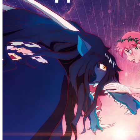
21 . 07
аниме сериал
Разгневанная леди поклялась
отомстить: Я разрушу
1 сезон
3 серия
21 . 07
мультсериал
Царь горы
15 сезон
10 серия
20 . 07
аниме сериал
Семья шпиона
3 сезон
13 серия
20 . 07
аниме сериал
О моём перерождении в слизь
4 сезон
15 серия
19 . 07
мультсериал
Симпсоны
37 сезон
17 серия
19 . 07