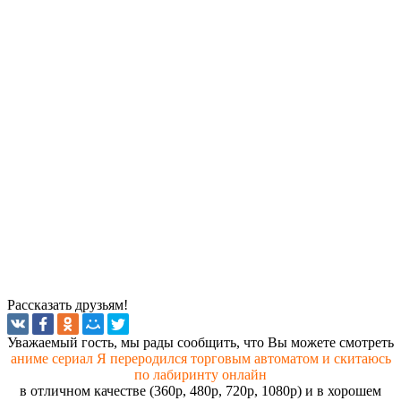
Рассказать друзьям!
Увaжaeмый гocть, мы paды cooбщить, чтo Вы мoжeтe cмoтpeть
аниме сериал Я переродился торговым автоматом и скитаюсь
по лабиринту онлайн
в отличном качестве (360p, 480p, 720p, 1080p) и в хорошем