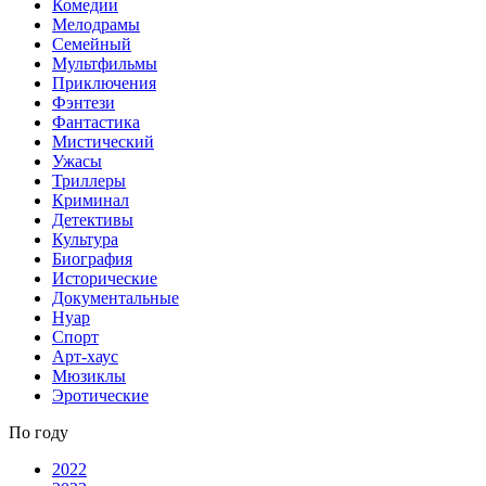
Комедии
Мелодрамы
Семейный
Мультфильмы
Приключения
Фэнтези
Фантастика
Мистический
Ужасы
Триллеры
Криминал
Детективы
Культура
Биография
Исторические
Документальные
Нуар
Спорт
Арт-хаус
Мюзиклы
Эротические
По году
2022