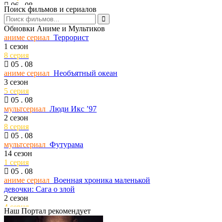
06 . 08
Поиск фильмов и сериалов
сериал
Стерлинг-Поинт
1 сезон
Обновки Аниме и Мультиков
8 серия
аниме сериал
Террорист
06 . 08
1 сезон
сериал
Тед Лассо
8 серия
4 сезон
05 . 08
1 серия
аниме сериал
Необъятный океан
06 . 08
3 сезон
сериал
1670
5 серия
3 сезон
05 . 08
8 серия
мультсериал
Люди Икс ’97
06 . 08
2 сезон
сериал
Ходячие мертвецы: Мертвый город
8 серия
3 сезон
05 . 08
2 серия
мультсериал
Футурама
06 . 08
14 сезон
сериал
Йеллоустоун: Маршалы
1 серия
1 сезон
05 . 08
13 серия
аниме сериал
Военная хроника маленькой
06 . 08
девочки: Сага о злой
сериал
Абсолютное зло
2 сезон
1 сезон
4 серия
6 серия
Наш Портал рекомендует
05 . 08
06 . 08