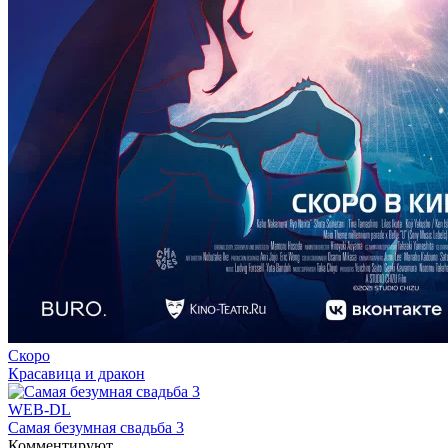
Скоро
Красавица и дракон
WEB-DL
Самая безумная свадьба 3
Комментируют