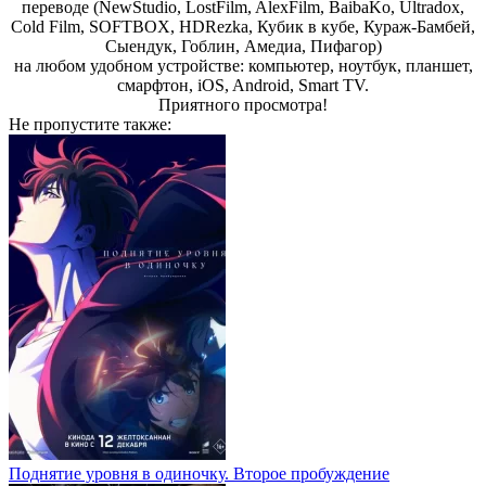
переводе (NewStudio, LostFilm, AlexFilm, BaibaKo, Ultradox,
Cold Film, SOFTBOX, HDRezka, Кубик в кубе, Кураж-Бамбей,
Сыендук, Гоблин, Амедиа, Пифагор)
на любом удобном устройстве: компьютер, ноутбук, планшет,
смарфтон, iOS, Android, Smart TV.
Пpиятнoгo пpocмoтpa!
Не пропустите
также:
Поднятие уровня в одиночку. Второе пробуждение