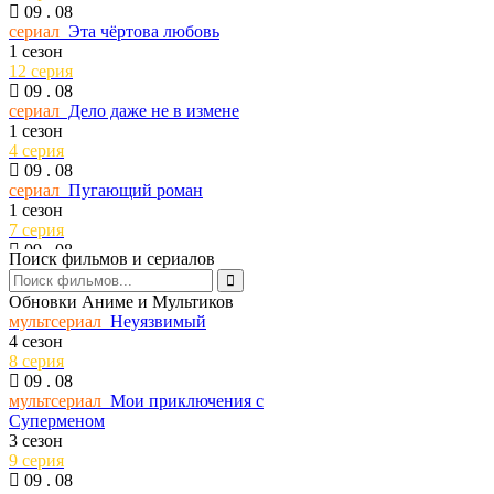
09 . 08
сериал
Эта чёртова любовь
1 сезон
12 серия
09 . 08
сериал
Дело даже не в измене
1 сезон
4 серия
09 . 08
сериал
Пугающий роман
1 сезон
7 серия
09 . 08
Поиск фильмов и сериалов
сериал
Спецназ: Львица
3 сезон
Обновки Аниме и Мультиков
2 серия
мультсериал
Неуязвимый
09 . 08
4 сезон
тв шоу
Шоу Воли
8 серия
1 сезон
09 . 08
168 серия
мультсериал
Мои приключения с
09 . 08
Суперменом
сериал
Ходячие мертвецы: Мертвый город
3 сезон
3 сезон
9 серия
3 серия
09 . 08
09 . 08