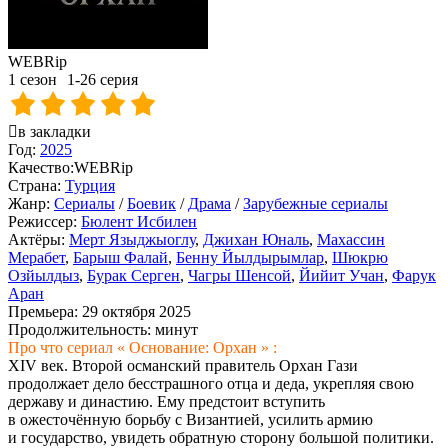
WEBRip
1 сезон
1-26 серия
в закладки
Год:
2025
Качество:
WEBRip
Страна:
Турция
Жанр:
Сериалы
/
Боевик
/
Драма
/
Зарубежные сериалы
Режиссер:
Бюлент Исбилен
Актёры:
Мерт Языджыоглу
,
Джихан Юналь
,
Махассин
Мерабет
,
Барыш Фалай
,
Бенну Йылдырымлар
,
Шюкрю
Озйылдыз
,
Бурак Серген
,
Чагры Шенсой
,
Йийит Учан
,
Фарук
Аран
Премьера:
29 октября 2025
Продолжительность:
минут
Про что сериал « Основание: Орхан » :
XIV век. Второй османский правитель Орхан Гази
продолжает дело бесстрашного отца и деда, укрепляя свою
державу и династию. Ему предстоит вступить
в ожесточённую борьбу с Византией, усилить армию
и государство, увидеть обратную сторону большой политики.