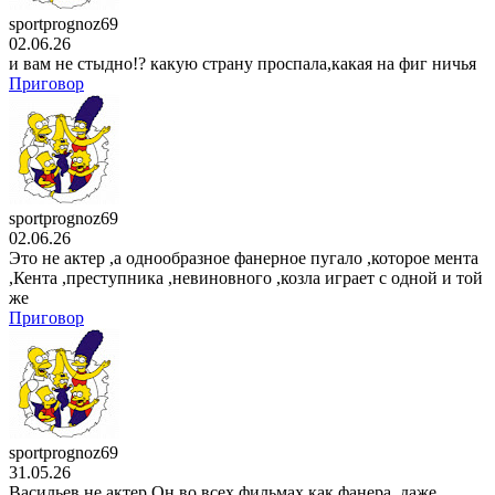
аниме сериал
Разгневанная леди поклялась
отомстить: Я разрушу
sportprognoz69
1 сезон
02.06.26
3 серия
и вам не стыдно!? какую страну проспала,какая на фиг ничья
Приговор
21 . 07
мультсериал
Царь горы
15 сезон
10 серия
20 . 07
sportprognoz69
02.06.26
Это не актер ,а однообразное фанерное пугало ,которое мента
,Кента ,преступника ,невиновного ,козла играет с одной и той
же
Приговор
sportprognoz69
31.05.26
Васильев не актер.Он во всех фильмах как фанера ,даже