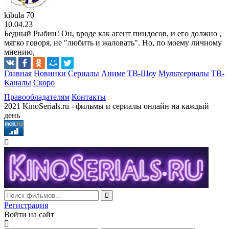
kibula 70
10.04.23
Бедный Рыбин! Он, вроде как агент пиндосов, и его должно ,
мягко говоря, не "любить и жаловать". Но, по моему личному
мнению,
Главная
Новинки
Сериалы
Аниме
ТВ-Шоу
Мультсериалы
ТВ-
Каналы
Скоро
Правообладателям
Контакты
2021 KinoSerials.ru - фильмы и сериалы онлайн на каждый
день
Регистрация
Войти на сайт