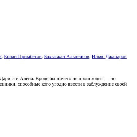
в
,
Ерлан Примбетов
,
Бахытжан Альпеисов
,
Ильяс Джапаров
Дарига и Алёна. Вроде бы ничего не происходит — но
ленники, способные кого угодно ввести в заблуждение своей