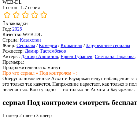
WEB-DL
1 сезон
1-7 серия
в закладки
Год:
2025
Качество:
WEB-DL
Страна:
Казахстан
Жанр:
Сериалы
/
Комедия
/
Криминал
/
Зарубежные сериалы
Режиссер:
Дамир Тастембеков
Актёры:
Данияр Алшинов
,
Еркен Губашев
,
Светлана Тарасова
,
Премьера:
Продолжительность:
минут
Про что сериал « Под контролем » :
Оперуполномоченные Асхат и Бауыржан ведут наблюдение за об
это только так кажется. Напряжение нарастает, как только в 
нелепостью. Кого угодно — но только не Асхата и Бауыржана.
сериал Под контролем смотреть беспла
1 плеер
2 плеер
3 плеер