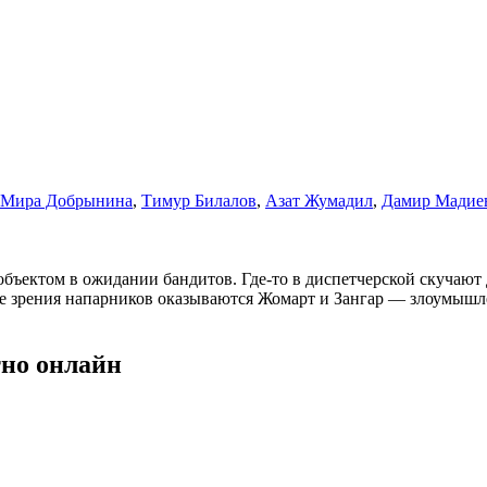
Мира Добрынина
,
Тимур Билалов
,
Азат Жумадил
,
Дамир Мадие
ъектом в ожидании бандитов. Где-то в диспетчерской скучают 
поле зрения напарников оказываются Жомарт и Зангар — злоумыш
тно онлайн