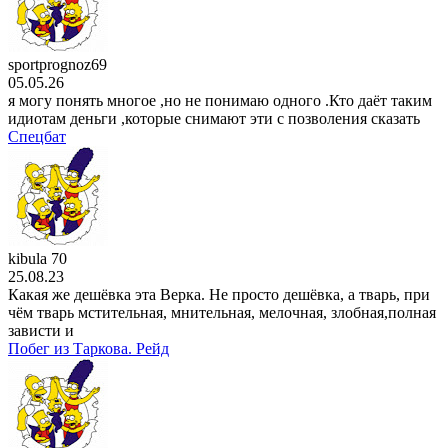
3 сезон
13 серия
20 . 07
аниме сериал
О моём перерождении в слизь
sportprognoz69
4 сезон
05.05.26
15 серия
я могу понять многое ,но не понимаю одного .Кто даёт таким
19 . 07
идиотам деньги ,которые снимают эти с позволения сказать
мультсериал
Симпсоны
Спецбат
37 сезон
17 серия
19 . 07
kibula 70
25.08.23
Какая же дешёвка эта Верка. Не просто дешёвка, а тварь, при
чём тварь мстительная, мнительная, мелочная, злобная,полная
зависти и
Побег из Таркова. Рейд