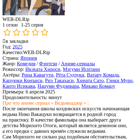
WEB-DLRip
1 сезон
1-25 серия
в закладки
Год:
2025
Качество:
WEB-DLRip
Страна:
Япония
Жанр:
Комедия
/
Фэнтези
/
Аниме-сериалы
Режиссер:
Икэхата Хироси
,
Мэгуми Иситани
Актёры:
Рина Кавагути
,
Рёта Судзуки
,
Ватару Комада
,
Кацуюки Конъиси
,
Риэ Такахаси
,
Хината Сато
,
Гэнки Муро
,
Каито Исикава
,
Нацуми Фудзивара
,
Микако Комацу
Премьера:
6 апреля 2025
Продолжительность:
минут
Про что аниме сериал « Ведьмнадзор » :
После окончания школы колдовских искусств начинающая
ведьма Нико Вакацуки возвращается в родной город
на практику. В качестве фамильяра она выбирает друга
детства Морихито Отоги, который является демоном они,
а его предки с давних времён служили ведьмам.
Сам Морихито не сильно рад подобным обстоятельствам,