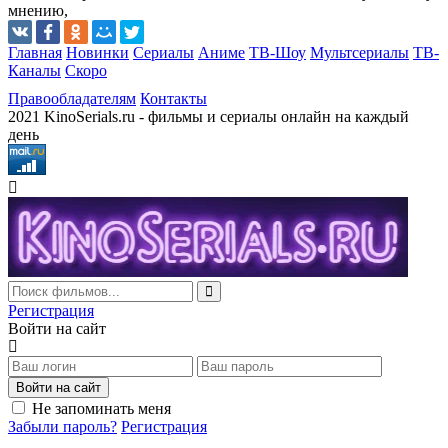
мнению,
Главная
Новинки
Сериалы
Аниме
ТВ-Шоу
Мультсериалы
ТВ-
Каналы
Скоро
Правообладателям
Контакты
2021 KinoSerials.ru - фильмы и сериалы онлайн на каждый
день
Регистрация
Войти на сайт
Войти на сайт
Не запоминать меня
Забыли пароль?
Регистрация