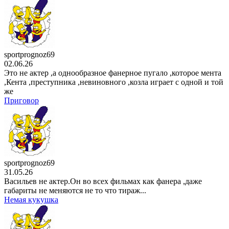
23 . 07
аниме сериал
Прошло десять лет с момента,
как я сказал
1 сезон
3 серия
sportprognoz69
23 . 07
аниме сериал
02.06.26
Призрак в доспехах
1 сезон
Это не актер ,а однообразное фанерное пугало ,которое мента
3 серия
,Кента ,преступника ,невиновного ,козла играет с одной и той
же
22 . 07
аниме сериал
Приговор
Опасность в моём сердце
2 сезон
13 серия
21 . 07
аниме сериал
Разгневанная леди поклялась
отомстить: Я разрушу
1 сезон
sportprognoz69
3 серия
31.05.26
21 . 07
Васильев не актер.Он во всех фильмах как фанера ,даже
мультсериал
Царь горы
габариты не меняются не то что тираж...
15 сезон
Немая кукушка
10 серия
20 . 07
аниме сериал
Семья шпиона