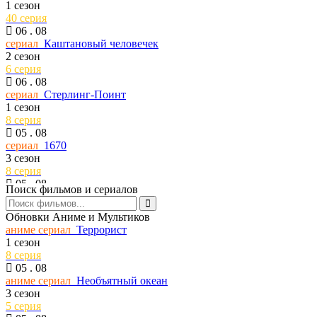
1 сезон
40 серия
06 . 08
сериал
Каштановый человечек
2 сезон
6 серия
06 . 08
сериал
Стерлинг-Поинт
1 сезон
8 серия
05 . 08
сериал
1670
3 сезон
8 серия
05 . 08
Поиск фильмов и сериалов
сериал
Темная сторона ринга
7 сезон
Обновки Аниме и Мультиков
6 серия
аниме сериал
Террорист
05 . 08
1 сезон
тв шоу
Универсальный боец
8 серия
34 сезон
05 . 08
9 серия
аниме сериал
Необъятный океан
05 . 08
3 сезон
сериал
Сто лет одиночества
5 серия
2 сезон