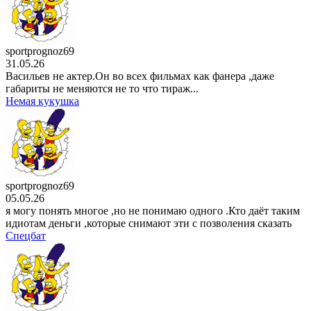
21 . 07
аниме сериал
Разгневанная леди поклялась
отомстить: Я разрушу
1 сезон
sportprognoz69
3 серия
31.05.26
21 . 07
Васильев не актер.Он во всех фильмах как фанера ,даже
мультсериал
Царь горы
габариты не меняются не то что тираж...
15 сезон
Немая кукушка
10 серия
20 . 07
аниме сериал
Семья шпиона
3 сезон
13 серия
20 . 07
аниме сериал
О моём перерождении в слизь
sportprognoz69
4 сезон
05.05.26
15 серия
я могу понять многое ,но не понимаю одного .Кто даёт таким
19 . 07
идиотам деньги ,которые снимают эти с позволения сказать
мультсериал
Симпсоны
Спецбат
37 сезон
17 серия
19 . 07