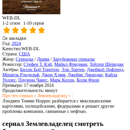
WEB-DL
1-2 сезон
1-10 серия
в закладки
Год:
2024
Качество:
WEB-DL
Страна:
США
Жанр:
Сериалы
/
Драма
/
Зарубежные сериалы
Режиссер:
Стефен Т. Кэй
,
Майкл Фридман
,
Тейлор Шеридан
Актёры:
Билли Боб Торнтон
,
Эли Лартер
,
Джейкоб Лофленд
,
Мишель Рэндольф
,
Джон Хэмм
,
Джеймс Джордан
,
Кайла
Уоллес
,
Паулина Чавес
,
Марк Колли
,
Колм Фиор
Премьера:
17 ноября 2024
Продолжительность:
минут
Про что сериал « Землевладелец » :
Лэндмен Томми Норрис разбирается с мексиканскими
картелями, полицейскими, федералами и решает другие
проблемы компании, связанные с нефтью.
сериал Землевладелец смотреть