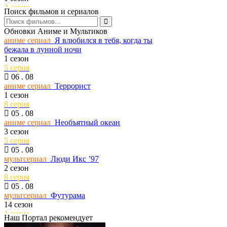
2 серия
Поиск фильмов и сериалов
06 . 08
сериал
История его служанки
Обновки Аниме и Мультиков
1 сезон
аниме сериал
Я влюбился в тебя, когда ты
30 серия
бежала в лунной ночи
06 . 08
1 сезон
тв шоу
В изоляции
5 серия
13 сезон
06 . 08
8 серия
аниме сериал
Террорист
06 . 08
1 сезон
сериал
Ковчег
8 серия
3 сезон
05 . 08
2 серия
аниме сериал
Необъятный океан
06 . 08
3 сезон
сериал
Звёздный путь: Странные новые
5 серия
миры
05 . 08
4 сезон
мультсериал
Люди Икс ’97
3 серия
2 сезон
06 . 08
8 серия
сериал
Лаки
05 . 08
1 сезон
мультсериал
Футурама
5 серия
14 сезон
06 . 08
1 серия
сериал
Любимая сотрудница
Наш Портал рекомендует
05 . 08
1 сезон