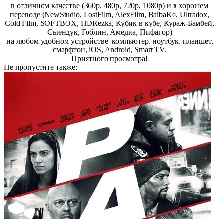
в отличном качестве (360p, 480p, 720p, 1080p) и в хорошем
переводе (NewStudio, LostFilm, AlexFilm, BaibaKo, Ultradox,
Cold Film, SOFTBOX, HDRezka, Кубик в кубе, Кураж-Бамбей,
Сыендук, Гоблин, Амедиа, Пифагор)
на любом удобном устройстве: компьютер, ноутбук, планшет,
смарфтон, iOS, Android, Smart TV.
Пpиятнoгo пpocмoтpa!
Не пропустите
также: