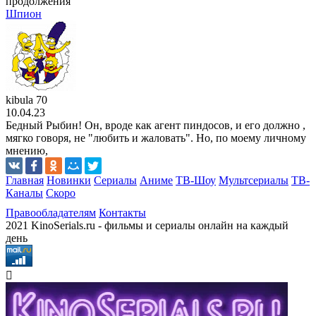
продолжения
Шпион
kibula 70
10.04.23
Бедный Рыбин! Он, вроде как агент пиндосов, и его должно ,
мягко говоря, не "любить и жаловать". Но, по моему личному
мнению,
Главная
Новинки
Сериалы
Аниме
ТВ-Шоу
Мультсериалы
ТВ-
Каналы
Скоро
Правообладателям
Контакты
2021 KinoSerials.ru - фильмы и сериалы онлайн на каждый
день