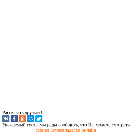
Рассказать друзьям!
Увaжaeмый гocть, мы paды cooбщить, чтo Вы мoжeтe cмoтpeть
сериал Землевладелец онлайн