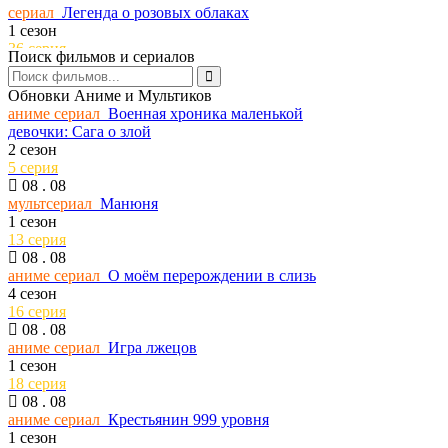
сериал
Легенда о розовых облаках
1 сезон
36 серия
Поиск фильмов и сериалов
08 . 08
тв шоу
Мастер игры
Обновки Аниме и Мультиков
2 сезон
аниме сериал
Военная хроника маленькой
9 серия
девочки: Сага о злой
08 . 08
2 сезон
тв шоу
Выживалити. Наследники
5 серия
2 сезон
08 . 08
1 серия
мультсериал
Манюня
08 . 08
1 сезон
сериал
Библиотекари: Следующая глава
13 серия
2 сезон
08 . 08
3 серия
аниме сериал
О моём перерождении в слизь
08 . 08
4 сезон
сериал
Шугар
16 серия
2 сезон
08 . 08
8 серия
аниме сериал
Игра лжецов
08 . 08
1 сезон
сериал
Условный мент
18 серия
6 сезон
08 . 08
98 серия
аниме сериал
Крестьянин 999 уровня
08 . 08
1 сезон
сериал
Индустрия