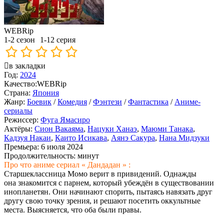
WEBRip
1-2 сезон
1-12 серия
в закладки
Год:
2024
Качество:
WEBRip
Страна:
Япония
Жанр:
Боевик
/
Комедия
/
Фэнтези
/
Фантастика
/
Аниме-
сериалы
Режиссер:
Фуга Ямасиро
Актёры:
Сион Вакаяма
,
Нацуки Ханаэ
,
Маюми Танака
,
Кадзуя Накаи
,
Каито Исикава
,
Аянэ Сакура
,
Нана Мидзуки
Премьера:
6 июля 2024
Продолжительность:
минут
Про что аниме сериал « Дандадан » :
Старшеклассница Момо верит в привидений. Однажды
она знакомится с парнем, который убеждён в существовании
инопланетян. Они начинают спорить, пытаясь навязать друг
другу свою точку зрения, и решают посетить оккультные
места. Выясняется, что оба были правы.