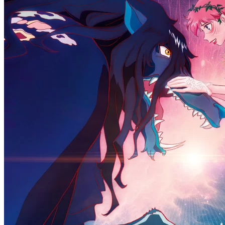
1 сезон
3 серия
23 . 07
аниме сериал
Призрак в доспехах
1 сезон
3 серия
22 . 07
аниме сериал
Опасность в моём сердце
2 сезон
13 серия
21 . 07
аниме сериал
Разгневанная леди поклялась
отомстить: Я разрушу
1 сезон
3 серия
21 . 07
мультсериал
Царь горы
15 сезон
10 серия
20 . 07
аниме сериал
Семья шпиона
3 сезон
13 серия
20 . 07