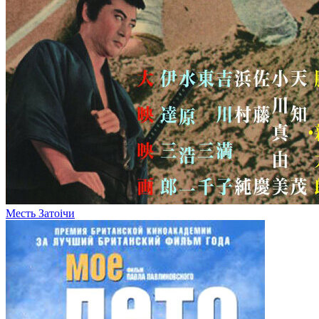
Месть Затоiчи