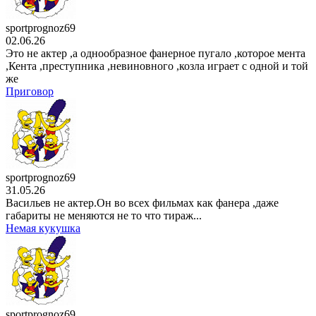
sportprognoz69
02.06.26
Это не актер ,а однообразное фанерное пугало ,которое мента
,Кента ,преступника ,невиновного ,козла играет с одной и той
же
Приговор
sportprognoz69
31.05.26
Васильев не актер.Он во всех фильмах как фанера ,даже
габариты не меняются не то что тираж...
Немая кукушка
sportprognoz69