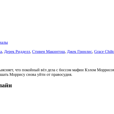
иалы
а
,
Дерек Ридделл
,
Стивен Макинтош
,
Джек Гринлис
,
Grace Chilt
выясняет, что покойный вёл дела с боссом мафии Кэлом Моррисо
ешать Моррису снова уйти от правосудия.
лайн