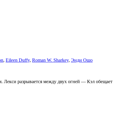
on
,
Eileen Duffy
,
Roman W. Sharkey
,
Энди Ошо
м. Лекси разрывается между двух огней — Кэл обещает