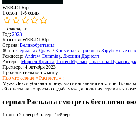
WEB-DLRip
1 сезон
1-6 серия
в закладки
Год:
2023
Качество:
WEB-DLRip
Страна:
Великобритания
Жанр:
Сериалы
/
Драма
/
Криминал
/
Триллер
/
Зарубежные сер
Режиссер:
Andrew Cumming
,
Дженни Дарнелл
Актёры:
Морвен Кристи
,
Питер Муллан
,
Прасанна Пуванарадж
Премьера:
4 октября 2023
Продолжительность:
минут
Про что сериал « Расплата » :
Мужа Лекси убивают в результате нападения на улице. Вдова 
ей ответы на вопросы о судьбе мужа, а полиция стремится пом
сериал Расплата смотреть бесплатно он
1 плеер
2 плеер
3 плеер
Трейлер