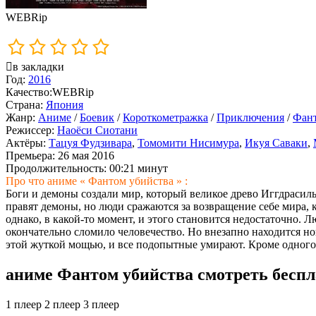
WEBRip
в закладки
Год:
2016
Качество:
WEBRip
Страна:
Япония
Жанр:
Аниме
/
Боевик
/
Короткометражка
/
Приключения
/
Фант
Режиссер:
Наоёси Сиотани
Актёры:
Тацуя Фудзивара
,
Томомити Нисимура
,
Икуя Саваки
,
Премьера:
26 мая 2016
Продолжительность:
00:21 минут
Про что аниме « Фантом убийства » :
Боги и демоны создали мир, который великое древо Иггдрасил
правят демоны, но люди сражаются за возвращение себе мира,
однако, в какой-то момент, и этого становится недостаточно. 
окончательно сломило человечество. Но внезапно находится н
этой жуткой мощью, и все подопытные умирают. Кроме одного.
аниме Фантом убийства смотреть беспл
1 плеер
2 плеер
3 плеер