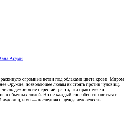
Кана Асуми
ь раскинуло огромные ветви под облаками цвета крови. Миром
внее Оружие, позволяющее людям выстоять против чудовищ,
к число демонов не перестаёт расти, что практически
ов в обычных людей. Но не каждый способен справиться с
 чудовищ, и он — последняя надежда человечества.