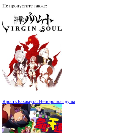
Не пропустите
также:
Ярость Бахамута: Непорочная душа