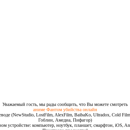
Увaжaeмый гocть, мы paды cooбщить, чтo Вы мoжeтe cмoтpeть
аниме Фантом убийства онлайн
реводе (NewStudio, LostFilm, AlexFilm, BaibaKo, Ultradox, Cold
Гоблин, Амедиа, Пифагор)
ом устройстве: компьютер, ноутбук, планшет, смарфтон, iOS, And