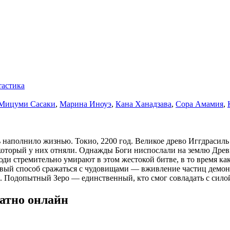
астика
Мицуми Сасаки
,
Марина Иноуэ
,
Кана Ханадзава
,
Сора Амамия
,
ь наполнило жизнью. Токио, 2200 год. Великое древо Иггдрасил
 который у них отняли. Однажды Боги ниспослали на землю Дре
Люди стремительно умирают в этом жестокой битве, в то время ка
овый способ сражаться с чудовищами — вживление частиц демон
 Подопытный Зеро — единственный, кто смог совладать с силой
атно онлайн