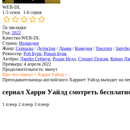
WEB-DL
1-5 сезон
1-6 серия
в закладки
Год:
2022
Качество:
WEB-DL
Страна:
Ирландия
Жанр:
Сериалы
/
Детектив
/
Драма
/
Комедия
/
Триллер
/
Зарубе
Режиссер:
Роб Бурк
,
Ронан Бурк
Актёры:
Джейн Сеймур
,
Рохан Недд
,
Стюарт Грэхэм
,
Кевин Дж
Премьера:
4 апреля 2022
Продолжительность:
минут
Про что сериал « Харри Уайлд » :
Преподавательница английского Харриет Уайлд выходит на пен
сериал Харри Уайлд смотреть бесплатн
1 плеер
2 плеер
3 плеер