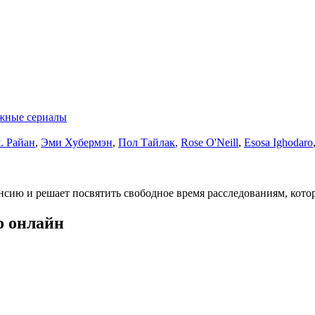
жные сериалы
. Райан
,
Эми Хубермэн
,
Пол Тайлак
,
Rose O'Neill
,
Esosa Ighodaro
сию и решает посвятить свободное время расследованиям, кото
о онлайн