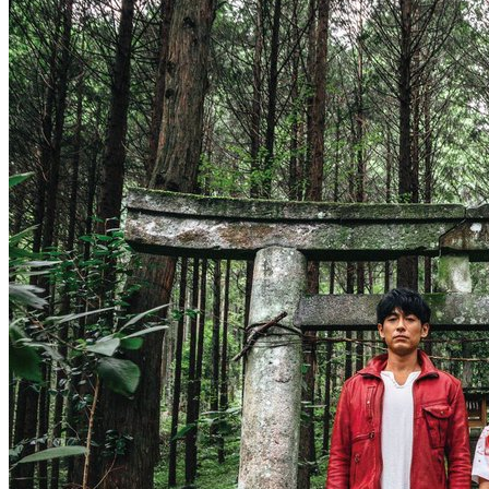
13 серия
20 . 07
аниме сериал
О моём перерождении в слизь
4 сезон
15 серия
19 . 07
мультсериал
Симпсоны
37 сезон
17 серия
19 . 07