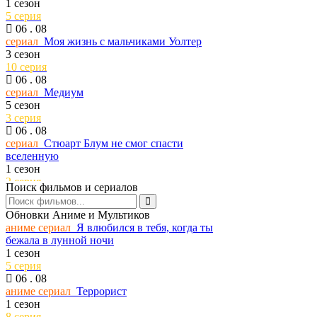
1 сезон
5 серия
06 . 08
сериал
Моя жизнь с мальчиками Уолтер
3 сезон
10 серия
06 . 08
сериал
Медиум
5 сезон
3 серия
06 . 08
сериал
Стюарт Блум не смог спасти
вселенную
1 сезон
2 серия
Поиск фильмов и сериалов
06 . 08
сериал
История его служанки
Обновки Аниме и Мультиков
1 сезон
аниме сериал
Я влюбился в тебя, когда ты
30 серия
бежала в лунной ночи
06 . 08
1 сезон
тв шоу
В изоляции
5 серия
13 сезон
06 . 08
8 серия
аниме сериал
Террорист
06 . 08
1 сезон
сериал
Ковчег
8 серия