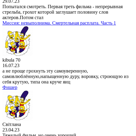
29.07.23
Попытался смотреть. Первая треть фильма - непрерывная
стрельба, грохот которой заглушает половину слов
актеров.Потом стал
Миссия: невыполнима. Смертельная расплата. Часть 1
kibula 70
16.07.23
а не проще грохнуть эту самоуверенную,
самовлюблённую,напыщенную дуру, воровку, строющую из
себя крутую, типа она круче яиц
Фишер
Світлана
23.04.23
Тяжелый фильм, но очень хороший