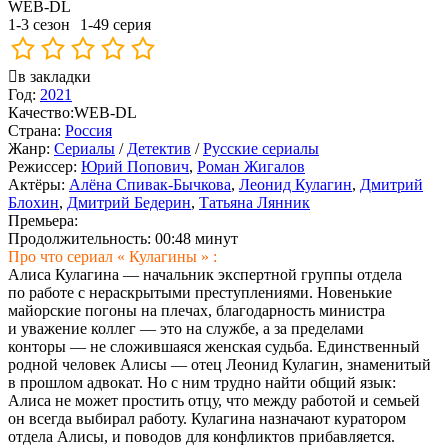
WEB-DL
1-3 сезон
1-49 серия
в закладки
Год:
2021
Качество:
WEB-DL
Страна:
Россия
Жанр:
Сериалы
/
Детектив
/
Русские сериалы
Режиссер:
Юрий Попович
,
Роман Жигалов
Актёры:
Алёна Спивак-Бычкова
,
Леонид Кулагин
,
Дмитрий
Блохин
,
Дмитрий Бедерин
,
Татьяна Лянник
Премьера:
Продолжительность:
00:48 минут
Про что сериал « Кулагины » :
Алиса Кулагина — начальник экспертной группы отдела
по работе с нераскрытыми преступлениями. Новенькие
майорские погоны на плечах, благодарность министра
и уважение коллег — это на службе, а за пределами
конторы — не сложившаяся женская судьба. Единственный
родной человек Алисы — отец Леонид Кулагин, знаменитый
в прошлом адвокат. Но с ним трудно найти общий язык:
Алиса не может простить отцу, что между работой и семьей
он всегда выбирал работу. Кулагина назначают куратором
отдела Алисы, и поводов для конфликтов прибавляется.