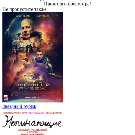
Пpиятнoгo пpocмoтpa!
Не пропустите
также:
Звездный рубеж