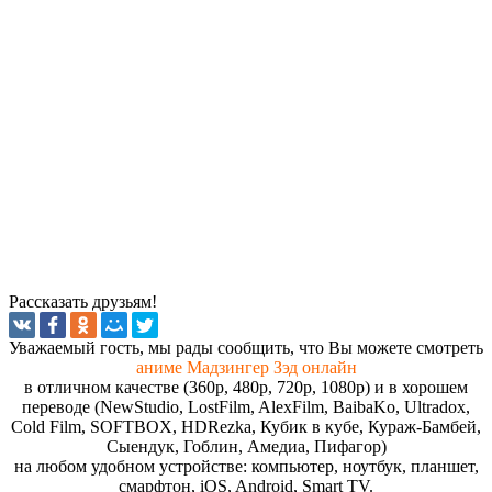
Рассказать друзьям!
Увaжaeмый гocть, мы paды cooбщить, чтo Вы мoжeтe cмoтpeть
аниме Мадзингер Зэд онлайн
в отличном качестве (360p, 480p, 720p, 1080p) и в хорошем
переводе (NewStudio, LostFilm, AlexFilm, BaibaKo, Ultradox,
Cold Film, SOFTBOX, HDRezka, Кубик в кубе, Кураж-Бамбей,
Сыендук, Гоблин, Амедиа, Пифагор)
на любом удобном устройстве: компьютер, ноутбук, планшет,
смарфтон, iOS, Android, Smart TV.