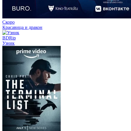
13 серия
26 . 07
мультсериал
LEGO Ниндзяго: Восстание
дракона
Скоро
4 сезон
Красавица и дракон
20 серия
24 . 07
BDRip
аниме сериал
Вечная воля
Узник
4 сезон
3 серия
24 . 07
аниме сериал
Изгнанный
реинкарнированный тяжёлый рыцарь не
1 сезон
3 серия
23 . 07
аниме сериал
Призрак в доспехах
1 сезон
3 серия
22 . 07
аниме сериал
Опасность в моём сердце
2 сезон
13 серия
21 . 07
аниме сериал
Разгневанная леди поклялась