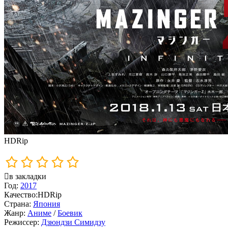
HDRip
в закладки
Год:
2017
Качество:
HDRip
Страна:
Япония
Жанр:
Аниме
/
Боевик
Режиссер:
Дзюндзи Симидзу