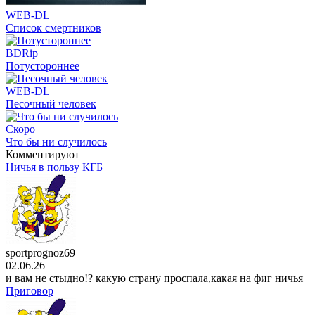
отомстить: Я разрушу
WEB-DL
1 сезон
Список смертников
3 серия
21 . 07
BDRip
мультсериал
Царь горы
Потустороннее
15 сезон
10 серия
WEB-DL
20 . 07
Песочный человек
Скоро
Что бы ни случилось
Комментируют
Ничья в пользу КГБ
sportprognoz69
02.06.26
и вам не стыдно!? какую страну проспала,какая на фиг ничья
Приговор