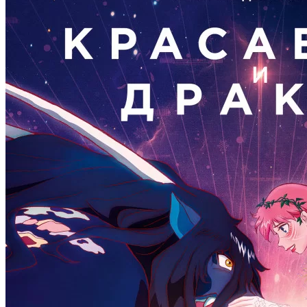
1 сезон
9 серия
2 серия
05 . 08
30 . 07
сериал
Попытка — не пытка
аниме сериал
Приди же в мир демонов,
5 сезон
Ирума!
5 серия
4 сезон
05 . 08
17 серия
сериал
Закон природы
29 . 07
1 сезон
мультсериал
Джейд Армор и Нефритовый
8 серия
браслет
05 . 08
2 сезон
сериал
Ещё 17
25 серия
1 сезон
28 . 07
17 серия
мультсериал
Академия единорогов
05 . 08
5 сезон
сериал
Айрис
8 серия
1 сезон
28 . 07
7 серия
аниме сериал
Ванганская полночь
05 . 08
1 сезон
сериал
Охотники на убийц
26 серия
2 сезон
28 . 07
13 серия
мультсериал
Ну, погоди!
05 . 08
1 сезон
сериал
Путь домой
20 серия
4 сезон
28 . 07