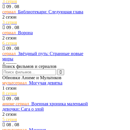
3 серия
09 . 08
сериал
Библиотекари: Следующая глава
2 сезон
3 серия
09 . 08
сериал
Ворона
2 сезон
6 серия
09 . 08
сериал
Звёздный путь: Странные новые
миры
4 сезон
Поиск фильмов и сериалов
3 серия
09 . 08
Обновки Аниме и Мультиков
сериал
Каштановый человечек
мультсериал
Могучая девятка
2 сезон
1 сезон
6 серия
8 серия
09 . 08
09 . 08
сериал
Эта чёртова любовь
аниме сериал
Военная хроника маленькой
1 сезон
девочки: Сага о злой
6 серия
2 сезон
08 . 08
5 серия
сериал
Рассекреченные тайны с Дэвидом
08 . 08
Духовны
мультсериал
Манюня