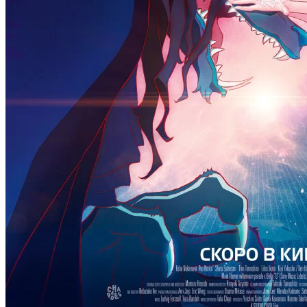
10 серия
аниме сериал
Кошечка из Сакурасо
05 . 08
1 сезон
сериал
Харри Уайлд
24 серия
5 сезон
28 . 07
6 серия
мультсериал
Очень странные дела: Истории
05 . 08
из 85-го
сериал
Власть в ночном городе. Книга
1 сезон
третья: Юность
10 серия
5 сезон
27 . 07
7 серия
мультсериал
Расхитительница гробниц:
05 . 08
Легенда о Ларе Крофт
сериал
Вестис
2 сезон
1 сезон
8 серия
5 серия
27 . 07
05 . 08
аниме сериал
Если будешь не занят,
сериал
Мыс страха
спасёшь меня от
1 сезон
1 сезон
10 серия
12 серия
05 . 08
26 . 07
сериал
Земля: битва за жизнь
аниме сериал
Шатёр чародея
1 сезон
1 сезон
8 серия
5 серия
05 . 08
26 . 07
аниме сериал
Красавица-воин Сейлор Мун
3 сезон