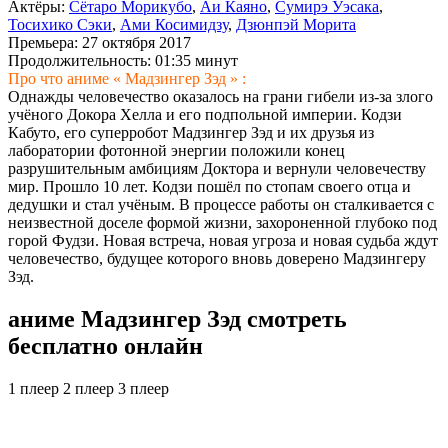
Актёры:
Сётаро Морикубо
,
Аи Каяно
,
Сумирэ Уэсака
,
Тосихико Сэки
,
Ами Косимидзу
,
Дзюнпэй Морита
Премьера:
27 октября 2017
Продолжительность:
01:35 минут
Про что аниме « Мадзингер Зэд » :
Однажды человечество оказалось на грани гибели из-за злого
учёного Докора Хелла и его подпольной империи. Кодзи
Кабуто, его суперробот Мадзингер Зэд и их друзья из
лаборатории фотонной энергии положили конец
разрушительным амбициям Доктора и вернули человечеству
мир. Прошло 10 лет. Кодзи пошёл по стопам своего отца и
дедушки и стал учёным. В процессе работы он сталкивается с
неизвестной доселе формой жизни, захороненной глубоко под
горой Фудзи. Новая встреча, новая угроза и новая судьба ждут
человечество, будущее которого вновь доверено Мадзингеру
Зэд.
аниме Мадзингер Зэд смотреть
бесплатно онлайн
1 плеер
2 плеер
3 плеер